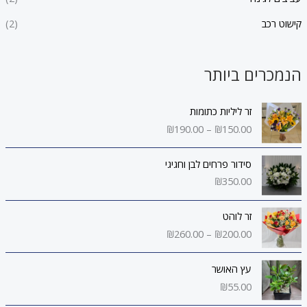
קישוט רכב
(2)
הנמכרים ביותר
ט
זר ליליות כתומות
ו
₪
190.00
–
₪
150.00
ו
ח
מ
סידור פרחים לבן וחגיגי
ח
₪
350.00
י
ר
ט
זר לוהט
י
ו
₪
260.00
–
₪
200.00
ם
ו
:
ח
מ
עץ האושר
₪
ח
₪
55.00
1
י
5