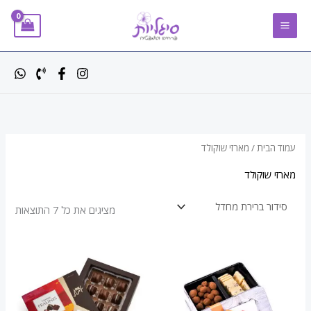
ילוג
תוכן
עמוד הבית
/ מארזי שוקולד
מארזי שוקולד
מציגים את כל ⁦7⁩ התוצאות
טווח
למוצר
מחירים:
זה
עד
יש
מספר