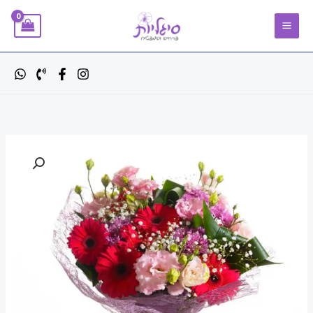
ילוג
תוכן
כמות
טווח
של
מחירים:
זר
של
השמחות
עד