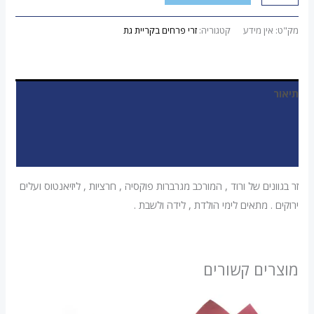
מק"ט:
אין מידע
קטגוריה:
זרי פרחים בקריית גת
תיאור
מידע נוסף
חוות דעת (0)
זר בגוונים של ורוד , המורכב מגרברות פוקסיה , חרציות , ליזיאנטוס ועלים
ירוקים . מתאים לימי הולדת , לידה ולשבת .
מוצרים קשורים
טווח
טווח
למוצר
למוצר
מחירים:
מחירים: