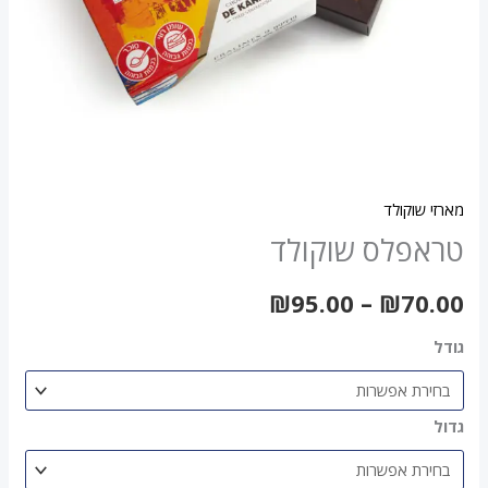
מארזי שוקולד
טראפלס שוקולד
₪
95.00
–
₪
70.00
גודל
גדול