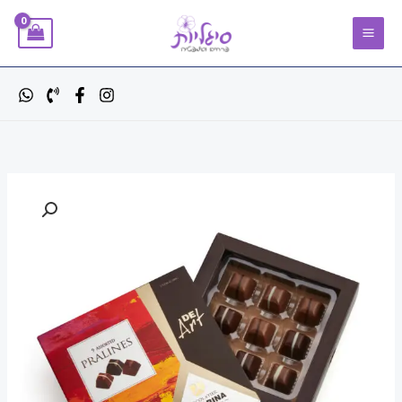
ילוג
תוכן
כמות
טווח
של
מחירים:
טראפלס
שוקולד
עד